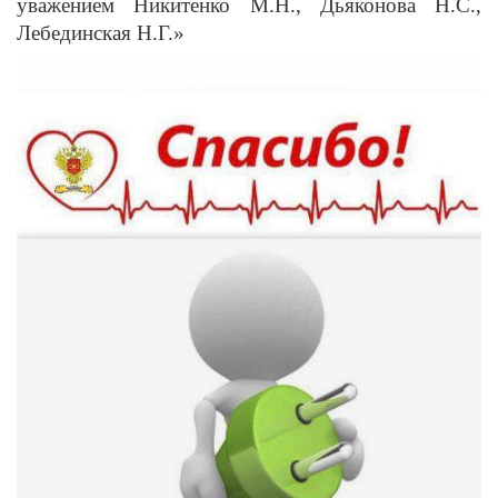
уважением Никитенко М.Н., Дьяконова Н.С.,
Лебединская Н.Г.»