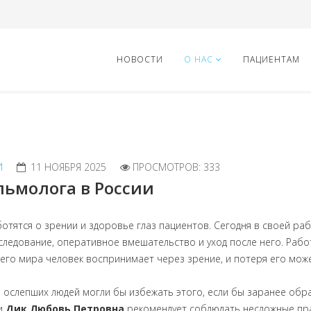
НОВОСТИ
О НАС
ПАЦИЕНТАМ
И
11 НОЯБРЯ 2025
ПРОСМОТРОВ: 333
льмолога в России
отятся о зрении и здоровье глаз пациентов. Сегодня в своей р
едование, оперативное вмешательство и уход после него. Работ
о мира человек воспринимает через зрение, и потеря его может
ы ослепших людей могли бы избежать этого, если бы заранее об
и
Дик Любовь Петровна
рекомендует соблюдать несложные пр