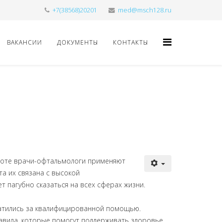
+7(38568)20201
med@msch128.ru
ВАКАНСИИ
ДОКУМЕНТЫ
КОНТАКТЫ
аботе врачи-офтальмологи применяют
а их связана с высокой
 пагубно сказаться на всех сферах жизни.
ратились за квалифицированной помощью.
авила, которые помогут поддерживать здоровье