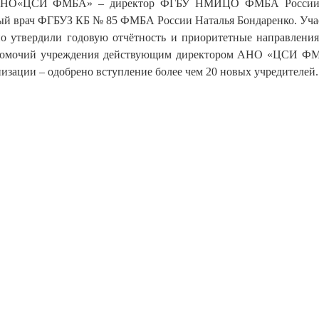
й АНО«ЦСИ ФМБА» – директор ФГБУ НМИЦО ФМБА России Н
й врач ФГБУЗ КБ № 85 ФМБА России Наталья Бондаренко. Уча
сно утвердили годовую отчётность и приоритетные направле
олномочий учреждения действующим директором АНО «ЦСИ ФМ
изации – одобрено вступление более чем 20 новых учредителей.