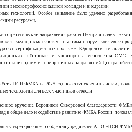
дании высокопрофессиональной команды и внедрении
ых технологий. Особое внимание было уделено разработанно
скими ресурсами.
стратегические направления работы Центра и планы развития
ивность медицинской системы и автоматизирует ключевые проце
курсов и сертификационных программ. Юридическая и аналитичес
медицинских работников и мониторинга исполнения ОМС. 
лект станет одним из приоритетных направлений Центра, обесп
аботы ЦСИ ФМБА на 2025 год позволят укрепить систему подв
ных технологий для всех участников отрасли.
ственное вручение Вероникой Скворцовой благодарности ФМ
лад в общее дело и содействие развитию ФМБА России, пожелал
теля и Секретаря общего собрания учредителей АНО «ЦСИ ФМБА