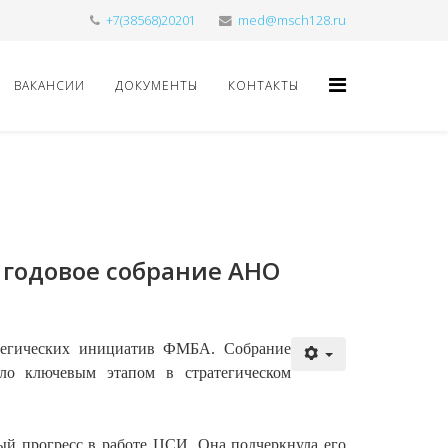
+7(38568)20201
med@msch128.ru
ВАКАНСИИ
ДОКУМЕНТЫ
КОНТАКТЫ
 годовое собрание АНО
тегических инициатив ФМБА. Собрание
ало ключевым этапом в стратегическом
ый прогресс в работе ЦСИ. Она подчеркнула его