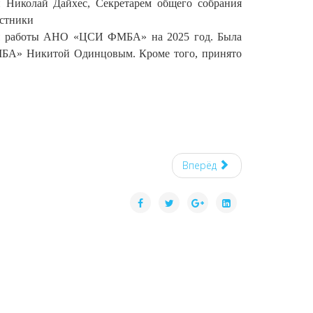
иколай Дайхес, Секретарем общего собрания
стники
ния работы АНО «ЦСИ ФМБА» на 2025 год. Была
БА» Никитой Одинцовым. Кроме того, принято
Вперёд