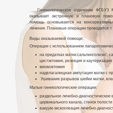
Гинекологическое отделение ФГБУЗ
оказывает экстренную и плановую помо
помощь основывается на консервативны
лечения. Плановые операции проводятся 1 
Виды оказываемой помощи:
Операции с использованием лапаротомичес
на придатках матки:сальпинголизис, с
цистэктомия, резекция и каутеризация
миомэктомия
надвлагалищная ампутация матки с пр
Ушивание разрывов шейки матки, вла
Малые гинекологические операции:
раздельное лечебно-диагностическое
цервикального канала, стенок полости
вакуум-экскохлеация лечебно-диагнос