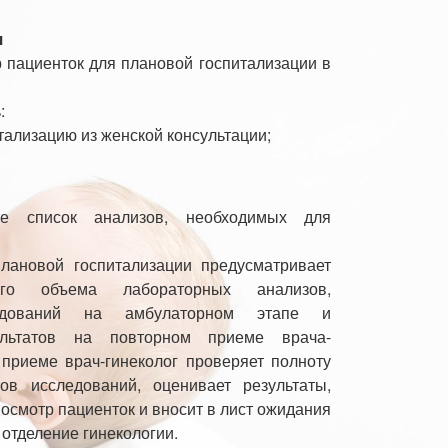
я
р пациенток для плановой госпитализации в
:
тализацию из женской консультации;
е список анализов, необходимых для
плановой госпитализации предусматривает
ого объема лабораторных анализов,
ледований на амбулаторном этапе и
ультатов на повторном приеме врача-
 приеме врач-гинеколог проверяет полноту
тов исследований, оценивает результаты,
 осмотр пациенток и вносит в лист ожидания
 отделение гинекологии.