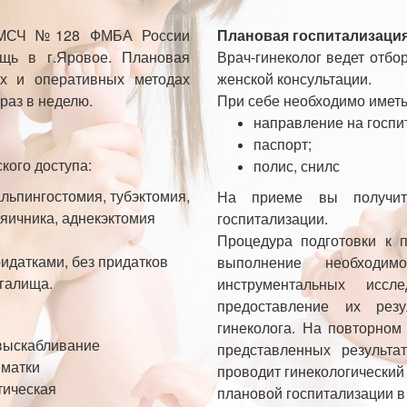
 МСЧ №128 ФМБА России
Плановая госпитализаци
щь в г.Яровое. Плановая
Врач-гинеколог ведет отбо
х и оперативных методах
женской консультации.
раз в неделю.
При себе необходимо иметь
направление на госпи
паспорт;
кого доступа:
полис, снилс
альпингостомия, тубэктомия,
На приеме вы получит
 яичника, аднекэктомия
госпитализации.
Процедура подготовки к 
идатками, без придатков
выполнение необходим
галища.
инструментальных исс
предоставление их рез
гинеколога. На повторном
 выскабливание
представленных результа
 матки
проводит гинекологический
тическая
плановой госпитализации в